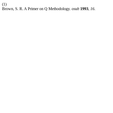
(1)
Brown, S. R. A Primer on Q Methodology.
osub
1993
,
16
.